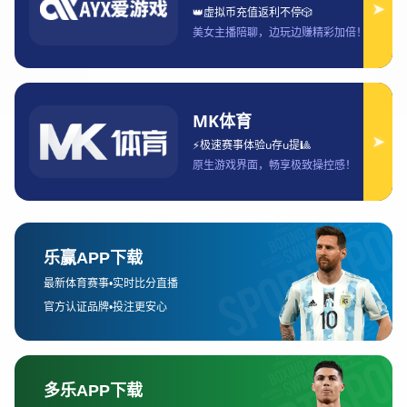
1、全民健身体系建设
全民健身是华夏体育战略的重要基础，也是推动国家健康水平
提升的核心内容。战略通过建设完善的体育基础设施，包括社
区健身中心、城市运动公园以及学校体育场馆，确保民众能够
便捷地参与体育活动，形成“人人可运动、处处可运动”的社会
环境。
在社区层面，华夏体育战略倡导社区体育活动多样化。通过组
织定期的全民健身日、趣味运动会及老年人健身项目，形成持
续性参与机制，使体育活动不仅是锻炼身体的手段，更成为社
区文化的重要组成部分。
此外，健康教育与全民健身紧密结合。战略强调通过校园体育
课程、公共健康宣传及线上健身指导平台，提高公众对体育锻
炼重要性的认知，推动科学健身理念的普及，从而提升整体国
民体质。
2、竞技体育水平提升
竞技体育的发展是国家综合实力的重要体现。华夏体育战略在