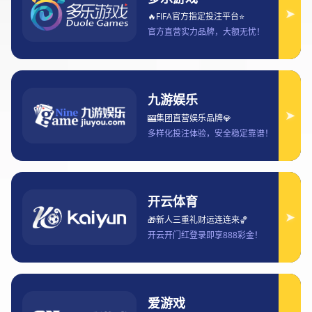
明白了，我将按照你的要求撰写一篇完整的文章，包含摘要、
四个小标题的详细阐述，以及结尾总结，文章总字数约3000
字，段落均匀。下面是生成的文章示例：
---
文章摘要：华夏体育全面发展战略的实施，正以系统化、科学
化和全民化的方式推动我国体育事业迈向新高度。本文从全民
健身的普及、竞技体育水平提升、体育产业发展以及国际体育
交流四个维度，深入分析了战略的具体实践与长远意义。在全
民健身方面，战略强调基础设施建设、社区体育活动和健康教
育的有机结合，使体育成为人民生活的重要组成部分。在竞技
体育领域，通过高水平训练体系、创新科研支持和赛事体系优
化，全面提升运动员竞技能力与国际竞争力。在体育产业发展
上，战略通过政策引导、资本投入及科技创新推动产业升级，
实现体育与经济的深度融合。国际体育交流方面，战略通过赛
事承办、文化输出和国际合作，提升国家体育影响力与软实
力。本文旨在全面展现华夏体育战略在提升全民健康水平、强
化竞技实力和推动产业发展的多重作用，为未来体育发展提供
可持续路径和实践参考。